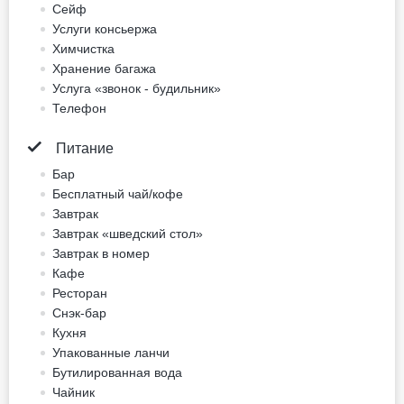
8 photos
Питание не включено
двуспальная кровать
Тип кровати может измениться
Для некурящих
Бесплатная отмена
156.2 EUR
Цена за ночь, 2 взрослых
Лучшая цена
Забронировать сейчас
Двухместный номер
Standard (2 отдельные
кровати)
2 отдельные кровати
Не включено: vat 13.00 EUR