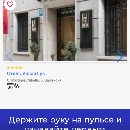
Для некурящих
Нет бесплатной отмены
170.5 EUR
Цена за ночь, 2 взрослых
Лучшая цена
Забронировать сейчас
Двухместный номер
Superior (двуспальная
кровать) (тип кровати
может измениться)
двуспальная кровать
Не включено: vat 14.27 EUR
3 photos
Питание не включено
двуспальная кровать