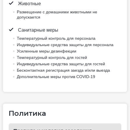
3 photos
Питание не включено
двуспальная кровать
Тип кровати может измениться
Для некурящих
Нет бесплатной отмены
160.6 EUR
Цена за ночь, 2 взрослых
Лучшая цена
Забронировать сейчас
Двухместный номер
Superior (двуспальная
кровать)
двуспальная кровать
Не включено: vat 13.55 EUR
3 photos