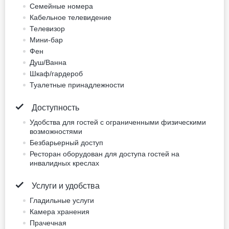
Не включено: vat 12.82 EUR
4 photos
Питание не включено
Дополнительная кровать не включена
Для некурящих
Нет бесплатной отмены
155.1 EUR
Цена за ночь, 2 взрослых
Лучшая цена
Забронировать сейчас
Двухместный номер
Standard (двуспальная
кровать) (тип кровати
может измениться)
двуспальная кровать
Не включено: vat 12.91 EUR