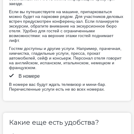
2 отдельные кровати
Не включено: vat 12.73 EUR
7 photos
Питание не включено
2 отдельные кровати
Для некурящих
Нет бесплатной отмены
154 EUR
Цена за ночь, 2 взрослых
Лучшая цена
Забронировать сейчас
Двухместный номер
Standard (двуспальная
кровать) (кровать king
size)