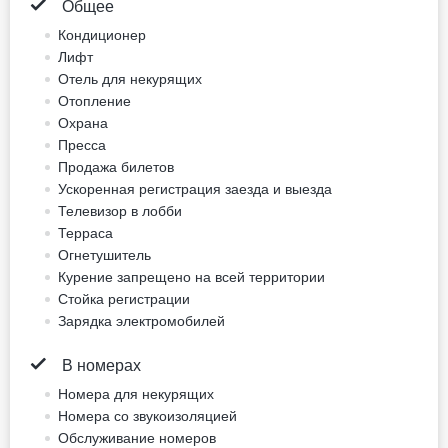
двуспальная кровать
Не включено: vat 12.73 EUR
8 photos
Питание не включено
двуспальная кровать
Кровать размера «king size»
Для некурящих
Нет бесплатной отмены
154 EUR
Цена за ночь, 2 взрослых
Лучшая цена
Забронировать сейчас
Одноместный номер
Standard
(дополнительная кровать
не включена)