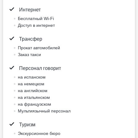
7 photos
Питание не включено
2 отдельные кровати
Для некурящих
Нет бесплатной отмены
157.3 EUR
Цена за ночь, 2 взрослых
Лучшая цена
Забронировать сейчас
Двухместный номер
Standard (двуспальная
кровать)
двуспальная кровать
Не включено: vat 13.09 EUR