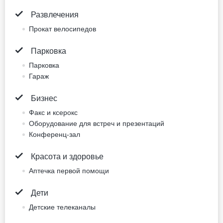
8 photos
Питание не включено
двуспальная кровать
Для некурящих
Нет бесплатной отмены
158.4 EUR
Цена за ночь, 2 взрослых
Лучшая цена
Забронировать сейчас
Двухместный номер
Superior (двуспальная
кровать) (тип кровати
может измениться)
двуспальная кровать
Не включено: vat 13.27 EUR