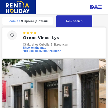
?
Главная
Страница отеля
New search
Отель Vincci Lys
C/ Martinez Cubells, 5, Валенсия
Show on the map
Что еще есть поблизости?