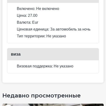
двуспальная кровать
Для некурящих
Тип кровати может измениться
Нет бесплатной отмены
170.5 EUR
Цена за ночь, 2 взрослых
Лучшая цена
Забронировать сейчас
Двухместный номер
Superior (2 отдельные
кровати)
2 отдельные кровати
Не включено: vat 14.09 EUR
7 photos
Питание не включено
2 отдельные кровати