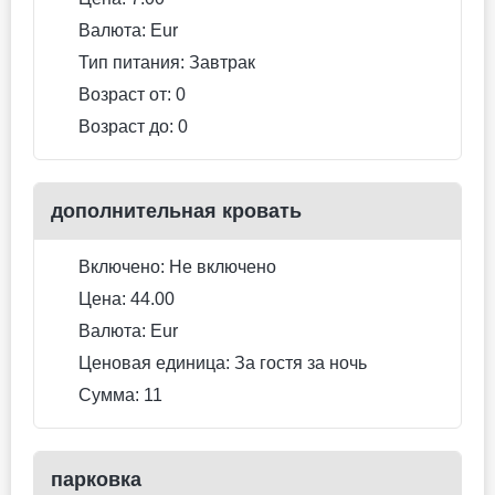
Для некурящих
Тип кровати может измениться
Бесплатная отмена
169.4 EUR
Цена за ночь, 2 взрослых
Лучшая цена
Забронировать сейчас
Двухместный номер
Superior (двуспальная
кровать) (тип кровати
может измениться)
двуспальная кровать
Не включено: vat 14.09 EUR
3 photos
Питание не включено