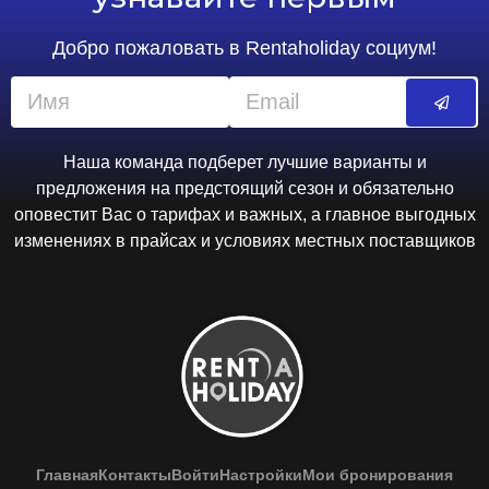
Тип кровати может измениться
Для некурящих
Бесплатная отмена
172.7 EUR
Цена за ночь, 2 взрослых
Лучшая цена
Забронировать сейчас
Двухместный номер
Superior (двуспальная
кровать)
двуспальная кровать
Не включено: vat 14.36 EUR
3 photos
Питание не включено
двуспальная кровать
Для некурящих