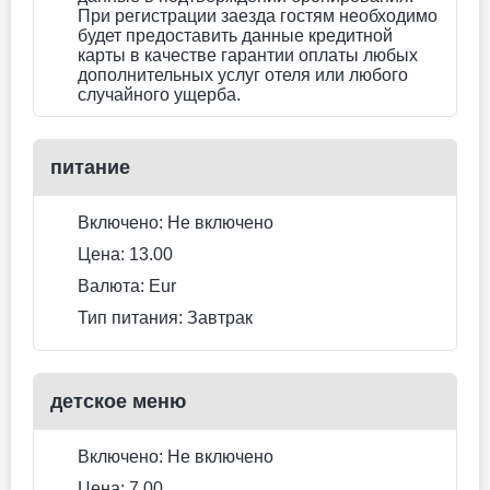
Для некурящих
Дополнительная кровать включена
Нет бесплатной отмены
166.1 EUR
Цена за ночь, 2 взрослых
Лучшая цена
Забронировать сейчас
Двухместный номер
Standard (двуспальная
кровать) (тип кровати
может измениться)
двуспальная кровать
Не включено: vat 14.00 EUR
8 photos
Питание не включено
двуспальная кровать