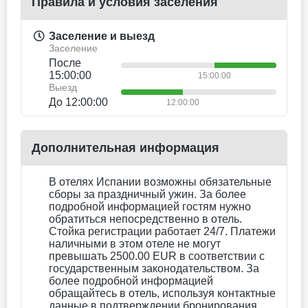
Питание не включено
двуспальная кровать
Для некурящих
Нет бесплатной отмены
163.9 EUR
Цена за ночь, 2 взрослых
Лучшая цена
Забронировать сейчас
Одноместный номер
Standard
(дополнительная кровать
включена)
Не включено: vat 13.73 EUR
4 photos
Питание не включено