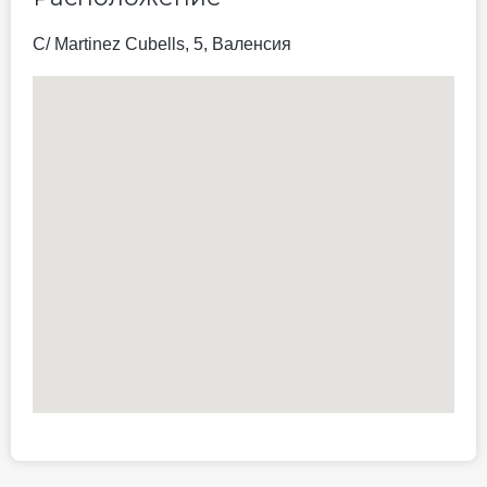
может измениться)
двуспальная кровать
Не включено: vat 12.00 EUR
8 photos
Питание не включено
двуспальная кровать
Тип кровати может измениться
Для некурящих
Нет бесплатной отмены
145.2 EUR
Цена за ночь, 2 взрослых
Лучшая цена
Забронировать сейчас
Двухместный номер
Standard (двуспальная