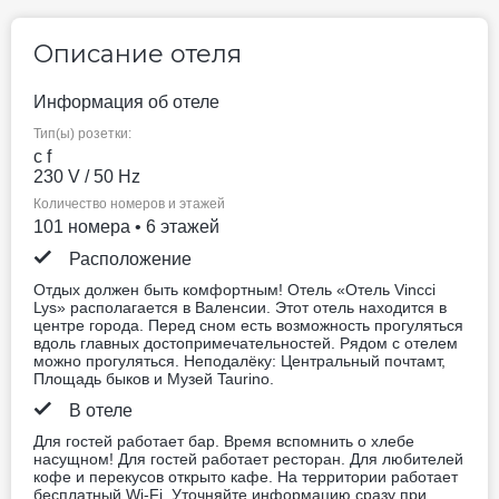
кровать)
двуспальная кровать
Не включено: vat 12.45 EUR
8 photos
Питание не включено
двуспальная кровать
Для некурящих
Нет бесплатной отмены
150.7 EUR
Цена за ночь, 2 взрослых
Лучшая цена
Забронировать сейчас
Двухместный номер
Standard (2 отдельные
кровати)