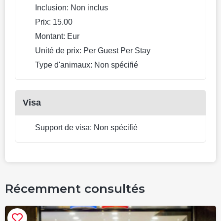
coffre-fort et concierge. L’équipe du l’hôtel sera ravi de vous
répondre enanglais, espagnol et français.
Équipements des chambres
Vous trouverez les commodités suivantes dans votre
chambre : une douche et une TV. Les équipements de la
chambre varient selon sa catégorie.
Quels autres équipements y a-t-il?
Général
Air conditionné
Réception 24h/24
Ascenseur
Hébergement non fumeur
Chauffage
Journaux
Assistance billetterie