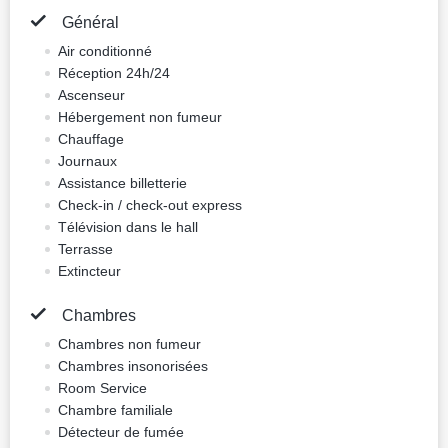
Réserver
Standard double chambre
(lit double)
lit double
Impôts : vat 12.82 EUR
7 photos
Petit-déjeuner inclus
Lit Double
Non fumeur
Annulation gratuite
155.1 EUR
Prix pour une nuit, 2 adultes
Meilleur prix
Réserver