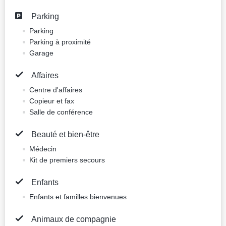
Annulation gratuite
179.3 EUR
Prix pour une nuit, 2 adultes
Meilleur prix
Réserver
Localisation
Calle Ernesto Winter Blanco 6, Oviedo