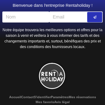
Équipements et commodités
Bagagerie
Blanchisserie
Coffre-fort
Services de conciergerie
Nettoyage à sec
Cirage pour chaussures
Bagagerie
Téléphone
Repas
Bar
Petit-déjeuner
Petit-déjeuner buffet
Café
Restaurant
Snack bar
Distributeur de nourriture
Internet