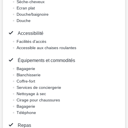
Double Run Of House
Impôts : vat 12.91 EUR
5 photos
Petit-déjeuner inclus
Non fumeur
Annulation gratuite
156.2 EUR
Prix pour une nuit, 2 adultes
Meilleur prix
Réserver
Standard chambre
Impôts : vat 13.09 EUR