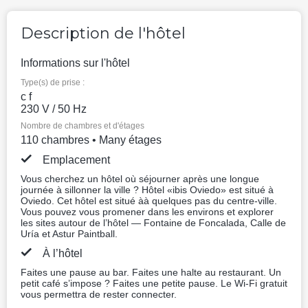
Repas non inclus
Lit Double
Non fumeur
Annulation gratuite
136.4 EUR
Prix pour une nuit, 2 adultes
Meilleur prix
Réserver
Double Run Of House
Impôts : vat 11.36 EUR
5 photos
Repas non inclus
Non fumeur
Annulation gratuite