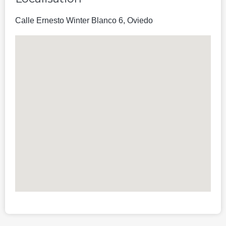
14 photos
Repas non inclus
Non fumeur
Annulation gratuite
135.3 EUR
Prix pour une nuit, 2 adultes
Meilleur prix
Réserver
Standard double chambre
(lit double)
lit double
Impôts : vat 11.27 EUR
7 photos