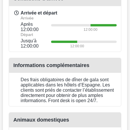
110 chambres • Many étages
Emplacement
Vous cherchez un hôtel où séjourner après une longue
journée à sillonner la ville ? Hôtel «ibis Oviedo» est situé à
Oviedo. Cet hôtel est situé àà quelques pas du centre-ville.
Vous pouvez vous promener dans les environs et explorer
les sites autour de l’hôtel — Fontaine de Foncalada, Calle de
Uría et Astur Paintball.
À l’hôtel
Faites une pause au bar. Faites une halte au restaurant. Un
petit café s’impose ? Faites une petite pause. Le Wi-Fi gratuit
vous permettra de rester connecter.
Vous arrivez en voiture ? Une zone de stationnement est
disponible. Prestations beauté et bien-être: médecin.
Organisez vos réunions, conférences ou entretiens
d’embauche à l’hôtel. Vous pourrez profiter d’ un centre
d’affaires, d’une salle de conférence et d’installations pour
tous vos événements. Pour réserver une excursion,
renseignez-vous auprès du service d’informations
touristiques de l’hôtel.
Accessible aux personnes à mobilité réduite : un ascenseur
leur permettra d’accéder aux étages les plus élevés.
Services additionnels de l’hôtel proposés aux clients : service
de blanchisserie, service de nettoyage à sec, une presse,