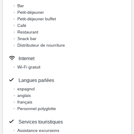
14 photos
Repas non inclus
Non fumeur
Annulation gratuite
158.4 EUR
Prix pour une nuit, 2 adultes
Meilleur prix
Réserver
Standard chambre
Impôts : vat 14.82 EUR
14 photos
Petit-déjeuner inclus
Non fumeur