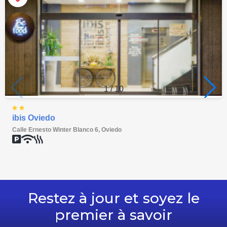
Check-in / check-out express
Télévision dans le hall
Terrasse
Extincteur
Chambres
Chambres non fumeur
Chambres insonorisées
Room Service
Chambre familiale
Détecteur de fumée
Sèche-cheveux
Ecran plat
Douche/baignoire
Douche
Accessibilité
Facilités d'accès
Accessible aux chaises roulantes