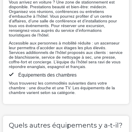
137.5 EUR
Prix pour une nuit, 2 adultes
Meilleur prix
Réserver
Standard chambre
Impôts : vat 12.55 EUR
14 photos
Petit-déjeuner inclus
Non fumeur
Annulation gratuite
151.8 EUR
Prix pour une nuit, 2 adultes
Meilleur prix